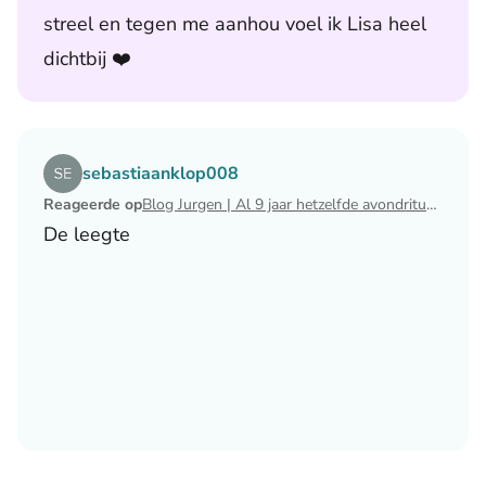
streel en tegen me aanhou voel ik Lisa heel
dichtbij ❤️
Lees het artikel Blog Jurgen | Al 9 jaar hetzelfde avondri
sebastiaanklop008
Reageerde op
Blog Jurgen | Al 9 jaar hetzelfde avondritueel
De leegte