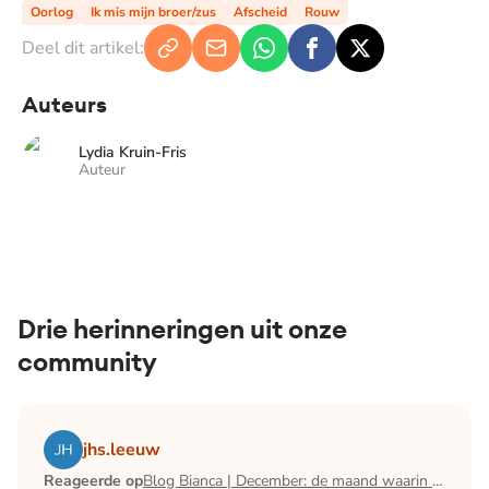
Oorlog
Ik mis mijn broer/zus
Afscheid
Rouw
Deel dit artikel:
Auteurs
Lydia Kruin-Fris
Auteur
Drie herinneringen uit onze
community
Lees het artikel Blog Bianca | December: de maand waari
jhs.leeuw
Reageerde op
Blog Bianca | December: de maand waarin ik mijn man verloor