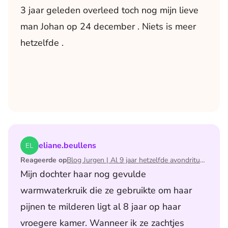
3 jaar geleden overleed toch nog mijn lieve
man Johan op 24 december . Niets is meer
hetzelfde .
Lees het artikel Blog Jurgen | Al 9 jaar hetzelfde avondri
eliane.beullens
Reageerde op
Blog Jurgen | Al 9 jaar hetzelfde avondritueel
Mijn dochter haar nog gevulde
warmwaterkruik die ze gebruikte om haar
pijnen te milderen ligt al 8 jaar op haar
vroegere kamer. Wanneer ik ze zachtjes