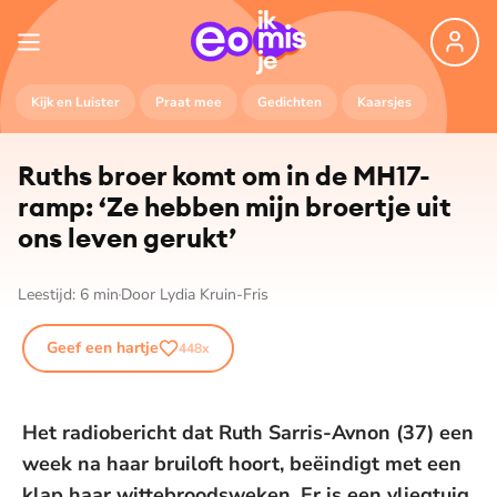
Kijk en Luister
Praat mee
Gedichten
Kaarsjes
Ruths broer komt om in de MH17-
ramp: ‘Ze hebben mijn broertje uit
ons leven gerukt’
Leestijd:
6
min
Door
Lydia Kruin-Fris
Geef een hartje
448
x
Het radiobericht dat Ruth Sarris-Avnon (37) een
week na haar bruiloft hoort, beëindigt met een
klap haar wittebroodsweken. Er is een vliegtuig